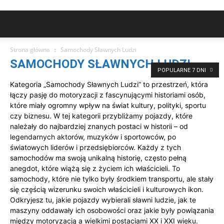
Strona główna
Samochody Sławnych Ludzi
SAMOCHODY SŁAWNYCH LUDZI
POPULARNE 7 DNI
Kategoria „Samochody Sławnych Ludzi” to przestrzeń, która
łączy pasję do motoryzacji z fascynującymi historiami osób,
które miały ogromny wpływ na świat kultury, polityki, sportu
czy biznesu. W tej kategorii przybliżamy pojazdy, które
należały do najbardziej znanych postaci w historii – od
legendarnych aktorów, muzyków i sportowców, po
światowych liderów i przedsiębiorców. Każdy z tych
samochodów ma swoją unikalną historię, często pełną
anegdot, które wiążą się z życiem ich właścicieli. To
samochody, które nie tylko były środkiem transportu, ale stały
się częścią wizerunku swoich właścicieli i kulturowych ikon.
Odkryjesz tu, jakie pojazdy wybierali sławni ludzie, jak te
maszyny oddawały ich osobowości oraz jakie były powiązania
między motoryzacją a wielkimi postaciami XX i XXI wieku.